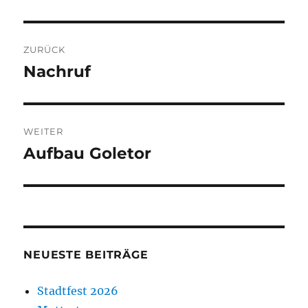
Beitragsnavigation
ZURÜCK
Nachruf
Vorheriger
Beitrag:
WEITER
Aufbau Goletor
Nächster
Beitrag:
NEUESTE BEITRÄGE
Stadtfest 2026