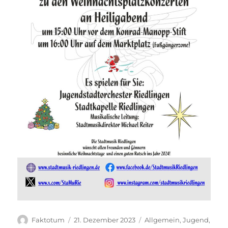
Autor
Veröffentlicht
Kategorien
Faktotum
21. Dezember 2023
Allgemein
,
Jugend
,