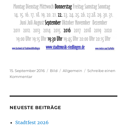
Veröffentlicht
Format
Kategorien
15. September 2016
Bild
Allgemein
Schreibe einen
am
zu
Kommentar
NEUESTE BEITRÄGE
Stadtfest 2026