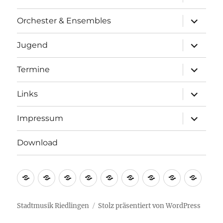
öffnen
Unterme
Orchester & Ensembles
öffnen
Unterme
Jugend
öffnen
Unterme
Termine
öffnen
Unterme
Links
öffnen
Unterme
Impressum
öffnen
Download
Startseite
Geschichte
Vorstand
Orchester
Jugend
Termine
Links
Impressu
Down
&
Ensembles
Stadtmusik Riedlingen
Stolz präsentiert von WordPress