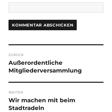
Beitragsnavigation
ZURÜCK
Außerordentliche
Vorheriger
Beitrag:
Mitgliederversammlung
WEITER
Wir machen mit beim
Nächster
Beitrag:
Stadtradeln