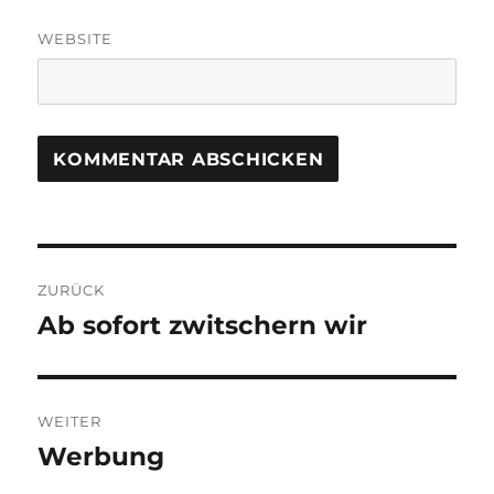
WEBSITE
Beitragsnavigation
ZURÜCK
Ab sofort zwitschern wir
Vorheriger
Beitrag:
WEITER
Werbung
Nächster
Beitrag: