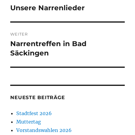
Unsere Narrenlieder
Vorheriger
Beitrag:
WEITER
Narrentreffen in Bad
Nächster
Beitrag:
Säckingen
NEUESTE BEITRÄGE
Stadtfest 2026
Muttertag
Vorstandswahlen 2026