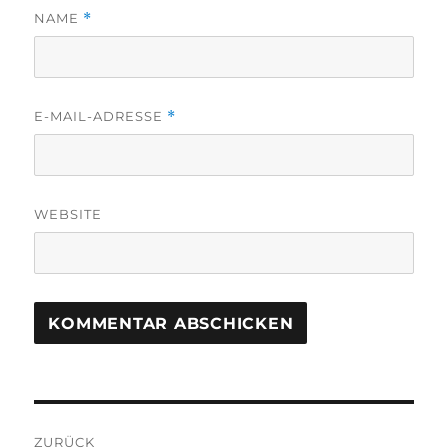
NAME
*
E-MAIL-ADRESSE
*
WEBSITE
Beitragsnavigation
ZURÜCK