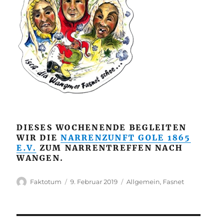
DIESES WOCHENENDE BEGLEITEN
WIR DIE
NARRENZUNFT GOLE 1865
E.V.
ZUM NARRENTREFFEN NACH
WANGEN.
Autor
Veröffentlicht
Kategorien
Faktotum
9. Februar 2019
Allgemein
,
Fasnet
am