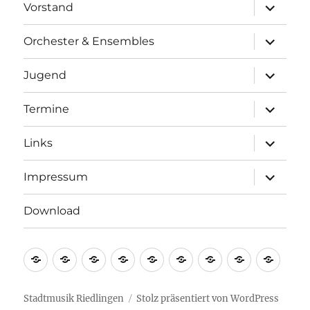
Unterme
Vorstand
öffnen
Unterme
Orchester & Ensembles
öffnen
Unterme
Jugend
öffnen
Unterme
Termine
öffnen
Unterme
Links
öffnen
Unterme
Impressum
öffnen
Download
Startseite
Geschichte
Vorstand
Orchester
Jugend
Termine
Links
Impressu
Down
&
Ensembles
Stadtmusik Riedlingen
Stolz präsentiert von WordPress