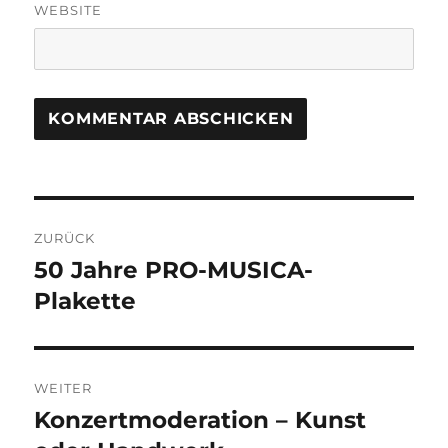
WEBSITE
Beitragsnavigation
ZURÜCK
50 Jahre PRO-MUSICA-
Vorheriger
Beitrag:
Plakette
WEITER
Konzertmoderation – Kunst
Nächster
Beitrag: