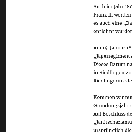
Auch im Jahr 180
Franz II. werde
es auch eine „B
entlohnt wurden
Am 14. Januar 1
„Jägerregiments 
Dieses Datum na
in Riedlingen zu
Riedlingerin od
Kommen wir nun 
Gründungsjahr d
Auf Beschluss d
„Janitschariamu
ursprünglich di