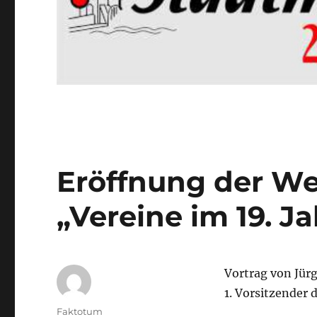
Eröffnung der We
„Vereine im 19. J
Vortrag von Jür
1. Vorsitzender 
Autor
Faktotum