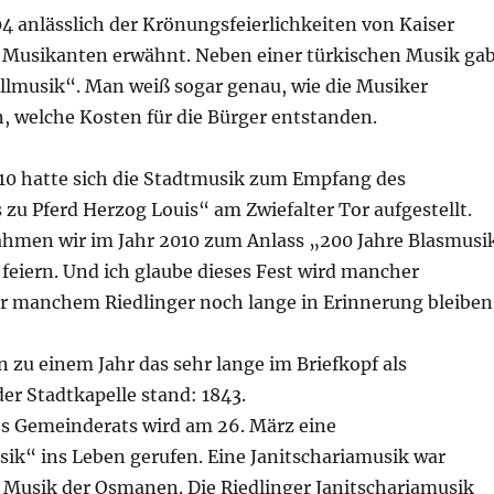
4 anlässlich der Krönungsfeierlichkeiten von Kaiser
n Musikanten erwähnt. Neben einer türkischen Musik ga
allmusik“. Man weiß sogar genau, wie die Musiker
, welche Kosten für die Bürger entstanden.
810 hatte sich die Stadtmusik zum Empfang des
zu Pferd Herzog Louis“ am Zwiefalter Tor aufgestellt.
hmen wir im Jahr 2010 zum Anlass „200 Jahre Blasmusi
 feiern. Und ich glaube dieses Fest wird mancher
er manchem Riedlinger noch lange in Erinnerung bleiben
zu einem Jahr das sehr lange im Briefkopf als
er Stadtkapelle stand: 1843.
es Gemeinderats wird am 26. März eine
sik“ ins Leben gerufen. Eine Janitschariamusik war
e Musik der Osmanen. Die Riedlinger Janitschariamusik