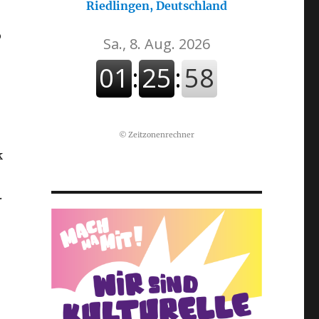
Riedlingen, Deutschland
b
©
Zeitzonenrechner
k
.