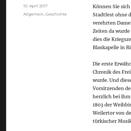
Veröffentlicht
10. April 2017
Können Sie sich
am
Kategorien
Allgemein
,
Geschichte
Stadtfest ohne d
verehrten Damen
Zeiten da wurde
dies die Kriegsz
Blaskapelle in R
Die erste Erwäh
Chronik des Fre
wurde. Und dies
Vorsitzenden de
herzlich bei ihm
1803 der Weihbi
Weilertor von d
türkischer Musik