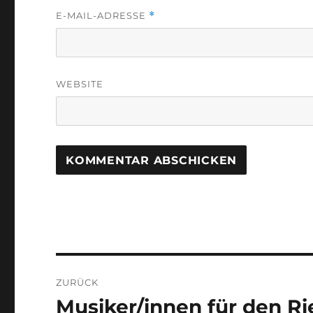
E-MAIL-ADRESSE
*
WEBSITE
Beitragsnavigation
ZURÜCK
Musiker/innen für den R
Vorheriger