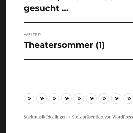
Beitrag:
gesucht …
WEITER
Theatersommer (1)
Nächster
Beitrag:
Startseite
Geschichte
Vorstand
Orchester
Jugend
Termine
Links
Impr
&
Ensembles
Stadtmusik Riedlingen
Stolz präsentiert von WordPres