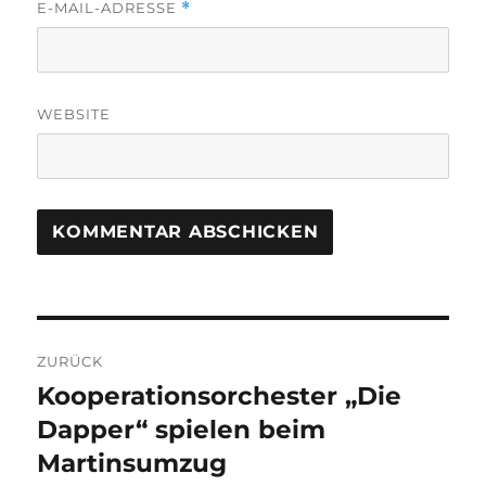
E-MAIL-ADRESSE
*
WEBSITE
Beitragsnavigation
ZURÜCK
Kooperationsorchester „Die
Vorheriger
Beitrag:
Dapper“ spielen beim
Martinsumzug