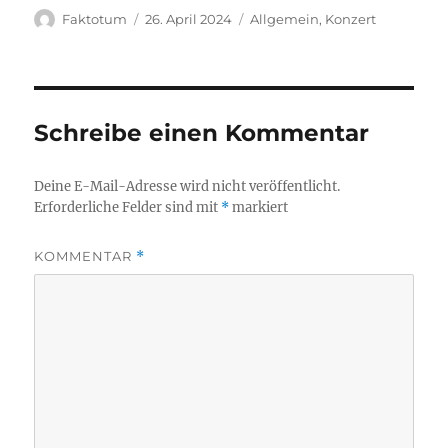
Autor
Veröffentlicht
Kategorien
Faktotum
26. April 2024
Allgemein
,
Konzert
am
Schreibe einen Kommentar
Deine E-Mail-Adresse wird nicht veröffentlicht.
Erforderliche Felder sind mit
*
markiert
KOMMENTAR
*