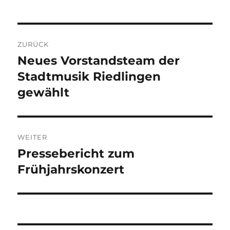
Beitragsnavigation
ZURÜCK
Neues Vorstandsteam der
Vorheriger
Beitrag:
Stadtmusik Riedlingen
gewählt
WEITER
Pressebericht zum
Nächster
Beitrag:
Frühjahrskonzert