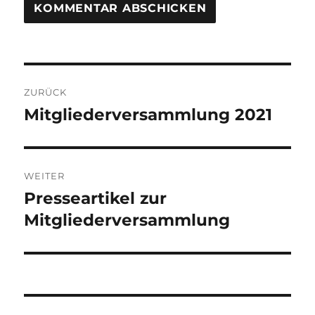
Beitragsnavigation
ZURÜCK
Mitgliederversammlung 2021
Vorheriger
Beitrag:
WEITER
Presseartikel zur
Nächster
Beitrag:
Mitgliederversammlung